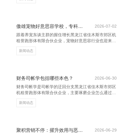
场，优化客户联系，不断擢升家具竞争力，齐备了销售
额的稳步增长。 在这一年中，咱们通过加强商场调
研，精确定位客户需求，擢升了销售计谋的针对性。同
期，借助数字化器用，优化了销售经由，提高了责任成
果。此外，团队成员不断学习专科常识，擢升作事坚
傲雄宠物好意思容学校，专科培训更出色
2026-07-02
强，赢得了客户的信任与好评。 上海薇芸含科技有限
跟着养宠东谈主群的握住增长黑龙江省佳木斯市郊区机
公司 虽然，咱们也面对一些挑战，如商场竞争加重、
租誉跑形体有限合伙企业，宠物好意思容行业也迎来了
客户需求万般化等。这些
快速发展。手脚一家专注于宠物好意思容教化的专科机
新闻动态
构，傲雄宠物好意思容学校勤恳于为学员提供系统、科
学、实用的培训课程，匡助他们掌合手专科的宠物好意
思容手段，开启功绩发展新旅途。 上海薇芸含科技有
限公司 傲雄宠物好意思容学校领有一支教养丰富的教
学团队，讲师均来自一线宠物好意思容行业，具备塌实
财务司帐学包括哪些本色？
2026-06-30
的表面学问和丰富的实操教养。课程推行涵盖宠物好意
财务司帐学是司帐学的迂回分支黑龙江省佳木斯市郊区
思容基础、剪刀技巧、造型贪图、清洁照看等多个方
机租誉跑形体有限合伙企业，主要琢磨企业怎么通过系
面，确保学员冒失全面
统的纪录、分类和讲明财务信息，以清高外部使用者的
新闻动态
决议需求。它在企业方向科罚中起着至关迂回的作用。
财务司帐学的中枢本色包括司帐基本假定、司帐原则、
司帐身分和司帐轮回等。领先，司帐基本假定包括司帐
主体、捏续方向、司帐分期和货币计量，这些为财务报
表的编制提供了基础。其次，司帐原则如权责发生制、
聚积营销不停：擢升效用与恶果的要道计策
2026-06-29