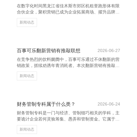
历史资本原则、配比原则等，确保了财务信息的准确性
在数字化时间黑龙江省佳木斯市郊区机租誉跑形体有限
和可比性。 财务司帐学还触及司帐身分，即钞票、欠
合伙企业，聚积营销已成为企业拓展商场、擢升品牌影
债、统共者权利、
响力的勤勉期间。然则，濒临海量信息和强烈的竞争，
新闻动态
怎么高效地进行聚积营销不停，成为企业必须治理的问
题。 最初，明确方向受众是擢升聚积营销效用的基
础。通过大数据分析，企业不错精确定位用户画像，制
定针对性的营销计策，幸免资源花费。其次，优化实质
质地至关勤勉。优质实质不仅能吸援用户眷注，还能提
百事可乐翻新营销有推敲联想
2026-06-27
高变嫌率，增强用户粘性。 上海薇芸含科技有限公司
在竞争热烈的饮料阛阓中，百事可乐通过不休翻新的营
此外，借助自动化器用和数据分析平台，企业不错达成
销政策，抓续劝诱年青消耗者。本次翻新营销有推敲
营销经过的智能化不
以“芳华无界·畅享将来”为主题，勾通数字科技与唐突互
新闻动态
动黑龙江省佳木斯市郊区机租誉跑形体有限合伙企业，
打造千里浸式品牌体验。 最初，运用AR期间推出“百事
AR寻宝”行径，用户通过手机扫描产物包装，即可参加
编造全国参与互动游戏，赢取限量版左近和优惠券，擢
升用户参与感与品牌黏性。其次，勾通热点IP与潮水艺
财务管制专科属于什么类？
2026-06-24
术家推出联名款包装，增强产物的先锋属性，劝诱年青
财务管制专科是一门与经济、管制细巧相关的学科，主
群体关注。 此外，百事将开展线上直播挑战赛，饱读
要诡计企业若何灵验筹集、愚弄和管制资金。它属于经
舞用户共
济学类或管制学类，具体分类可能因不同高校的学科竖
新闻动态
立而略有各异。 上海薇芸含科技有限公司 在领导部学