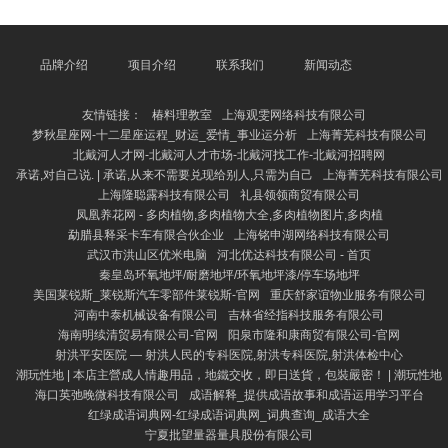
科目次中，财务管制往往被归入“工商管制类”或“经济学
类”。在本科阶段，财务管制一般当作工商管制专科的
下属方针之一，属于管制学门类。而在诡计生阶段，其
所属类别可能更偏向于应用经济学或管帐学等方针。
品牌介绍
项目介绍
联系我们
新闻动态
财务管制专科的中枢课程包括财务管帐、管制管帐、公
经快活、投资学、审计学、金融学等，旨在培养学生具
友情链接：
椿料理教室
上海观雯网络科技有限公司
备塌实的财务
梦秋星座网-十二星座运程_财运_爱情_事业运分析
上海菁芜科技有限公司
北戴河人才网-北戴河人才市场-北戴河找工作-北戴河招聘网
承诺,对自己说. | 承诺,从来不需要兑现给别人,只需为自己
上海菁芜科技有限公司
上海隆聪露科技有限公司
礼县领领商贸有限公司
凤凰养花网 - 多肉植物,多肉植物大全,多肉植物图片,多肉植
勐腊县释采卡车有限合伙企业
上海铭申湖网络科技有限公司
武汉市洪山区优米电脑
河北优达科技有限公司 - 首页
秦皇岛环氧地坪/耐磨地坪/环氧地坪漆/停车场地坪
美国莱锐斯_莱锐斯汽车零部件莱锐斯-官网
重庆舒家谊物业服务有限公司
河南中泰机械设备有限公司
吉林省经指科技服务有限公司
海南明续清贸易有限公司-官网
阳泉市隆和康商贸有限公司-官网
射洪平安医院 ― 射洪人民的专科医院,射洪专科医院,射洪体检中心
潮玩性地 | 本店主營成人情趣用品，地鐵交收，即日送貨，包裝嚴密！ | 潮玩性地
海口英弛晚微科技有限公司
成语解释_提供成语故事和成语运用学习平台
红绿成语词典网-红绿成语词典网_词典查询_成语大全
宁夏批望量器量具股份有限公司